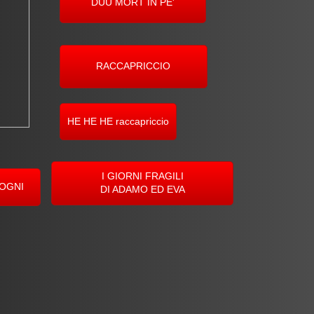
DUU MORT IN PE'
RACCAPRICCIO
HE HE HE raccapriccio
I GIORNI FRAGILI
SOGNI
DI ADAMO ED EVA