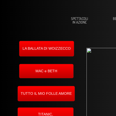
SPETTACOLI
B
IN AZIONE
LA BALLATA DI WOIZZECCO
MAC e BETH
TUTTO IL MIO FOLLE AMORE
TITANIC,