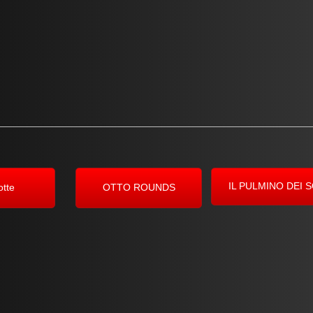
IL PULMINO DEI 
otte
OTTO ROUNDS